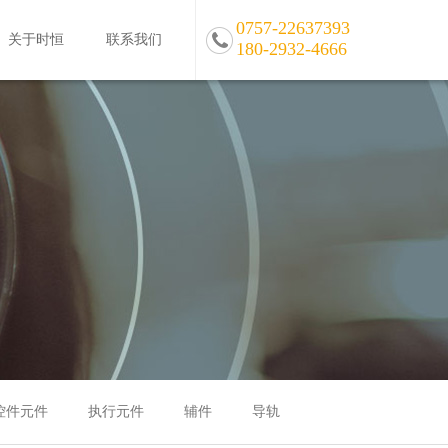
0757-22637393
关于时恒
联系我们
180-2932-4666
控件元件
执行元件
辅件
导轨